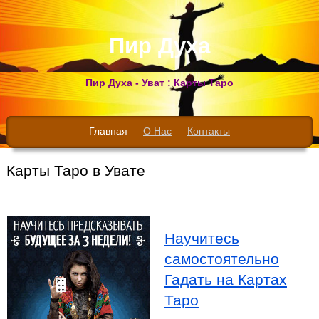
Пир Духа
Пир Духа - Уват : Карты Таро
Главная
О Нас
Контакты
Карты Таро в Увате
Научитесь
самостоятельно
Гадать на Картах
Таро