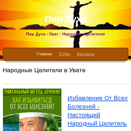
Пир Духа
Пир Духа - Уват : Народные Целители
Главная
О Нас
Контакты
Народные Целители в Увате
Избавление От Всех
Болезней -
Настоящий
Народный Целитель