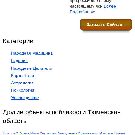
профессиональному,
настоящему ясн
Более
Подробно »»
Заказать Сейчас »
Категории
Народная Медицина
Гадание
Народные Целители
Карты Таро
Астрология
Психология
Ясновидящие
Другие объекты поблизости Тюменская
область
Тюмень
Тобольск
Ишим
Ялуторовск
Заводоуковск
Голышманово
Исетское
Нижняя