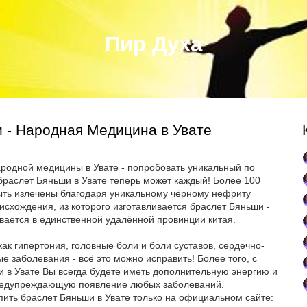
Пир Духа
 - Народная Медицина в Увате
ародной медицины в Увате - попробовать уникальный по
браслет Бяньши в Увате теперь может каждый! Более 100
ыть излечены благодаря уникальному чёрному нефриту
исхождения, из которого изготавливается браслет Бяньши -
вается в единственной удалённой провинции китая.
ак гипертония, головные боли и боли суставов, сердечно-
е заболевания - всё это можно исправить! Более того, с
 в Увате Вы всегда будете иметь дополнительную энергию и
предупреждающую появление любых заболеваний.
пить браслет Бяньши в Увате только на официальном сайте: