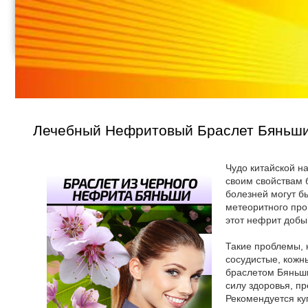
Лечебный Нефритовый Браслет Бяньши
Чудо китайской н
своим свойствам 
болезней могут б
метеоритного про
этот нефрит добы
Такие проблемы, к
сосудистые, кожны
браслетом Бяньши
силу здоровья, 
Рекомендуется ку