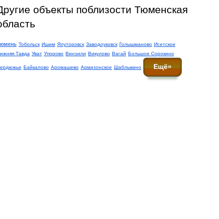
Другие объекты поблизости Тюменская
область
юмень
Тобольск
Ишим
Ялуторовск
Заводоуковск
Голышманово
Исетское
ижняя Тавда
Уват
Упорово
Винзили
Викулово
Вагай
Большое Сорокино
Ещё»
ердюжье
Байкалово
Аромашево
Армизонское
Шаблыкино