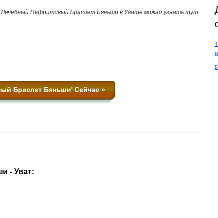
о Лечебный Нефритовый Браслет Бяньши в Увате можно узнать тут:
Т
Н
Б
ый Браслет Бяньши' Сейчас »
 - Уват: